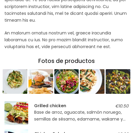
scriptorem instructior, vim latine adipiscing no. Cu
tacimates salutandi his, mel te dicant quodsi aperiri. Unum
timeam his eu.
An malorum ornatus nostrum vel, graece iracundia
laboramus cu ius. No pro mazim blandit instructior, sumo
voluptaria has et, vide persecuti abhorreant ne est.
Fotos de productos
Grilled chicken
€10.50
Base de arroz, aguacate, salmón noruego,
semillas de sésamo, edamame, wakame y
soja light