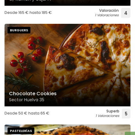
Valoración
Desde
165
€
hasta
185
€
4
1 Valoraciones
BURGUERS
Chocolate Cookies
Sector Huelva 35
Superb
Desde
50
€
hasta
65
€
5
1 Valoraciones
PASTELERÍAS