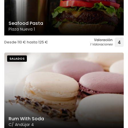
Seafood Pasta
Plaza Nueva 1
Valoración
Desde
110
€
hasta
125
€
4
1 Valoraciones
SALADOS
Rum With Soda
C/ Andújar 4