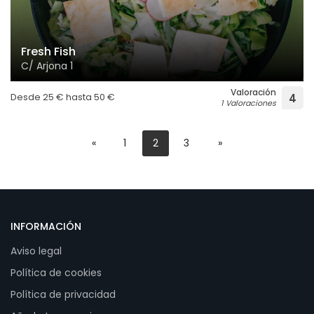
Fresh Fish
C/ Arjona 1
Valoración
Desde
25
€
hasta
50
€
4
1 Valoraciones
«
1
2
3
»
INFORMACIÓN
Aviso legal
Política de cookies
Política de privacidad