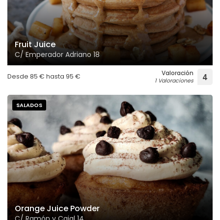
Fruit Juice
C/ Emperador Adriano 18
Valoración
Desde
85
€
hasta
95
€
4
1 Valoraciones
SALADOS
Orange Juice Powder
C/ Ramón y Cajal 14