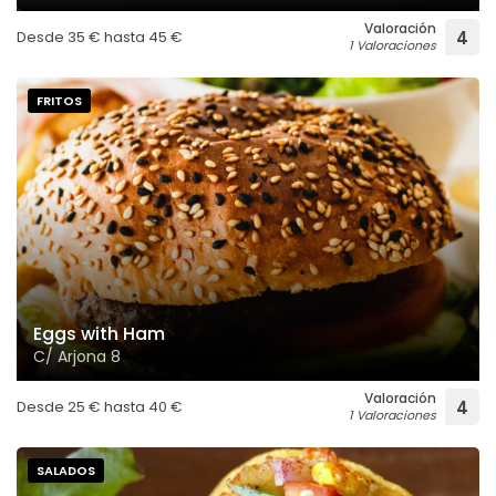
Valoración
Desde
35
€
hasta
45
€
4
1 Valoraciones
FRITOS
Eggs with Ham
C/ Arjona 8
Valoración
Desde
25
€
hasta
40
€
4
1 Valoraciones
SALADOS