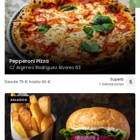
Pepperoni Pizza
C/ Argimiro Rodríguez Álvarez 63
Superb
Desde
75
€
hasta
90
€
5
1 Valoraciones
SALADOS