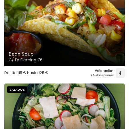
Bean Soup
C/ Dr Fleming 76
Valoración
Desde
115
€
hasta
125
€
4
1 Valoraciones
SALADOS